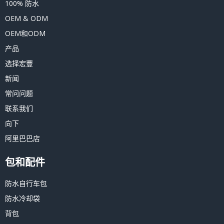
100% 防水
OEM & ODM
OEM和ODM
产品
选择宏豐
新闻
常问问题
联系我们
向下
阿里巴巴店
包和配件
防水自行车包
防水冷却袋
背包