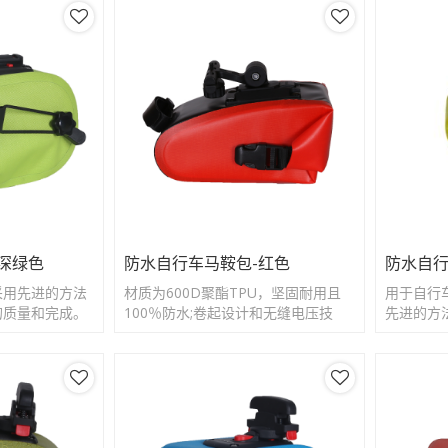
-深绿色
防水自行车马鞍包-红色
防水自行
采用先进的方法
材质为600D聚酯TPU，坚固耐用且
用于自行
的质量和完成。
100％防水;卷起设计和无缝电压技
先进的方
术，即使在大雨中也无后顾之忧
和光洁度