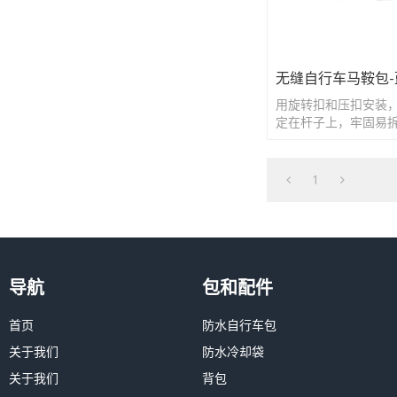
无缝自行车马鞍包-
用旋转扣和压扣安装
定在杆子上，牢固易
1
导航
包和配件
首页
防水自行车包
关于我们
防水冷却袋
关于我们
背包