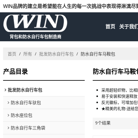
WIN品牌的建立是希望能在人生的每一次挑战中表现得淋漓尽
首页
关于我
背包和防水自行车包制造商
首页
/
所有
/
批发防水自行车包
/
防水自行车马鞍包
产品目录
防水自行车马鞍
批发防水自行车包
采用超轻织物，比相
易于安装和快速释放
防水自行车驮包
反光徽标，可增加在
★精美的礼物-送给
防水座位包
9个结果
防水自行车三角袋