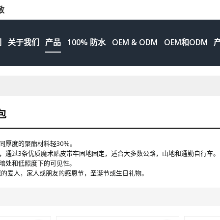
致
们
关于我们
产品
100% 防水
OEM & ODM
OEM和ODM
包
同厚度的聚酯材料轻30％。
，通过3条优质魔术贴皮带牢固地固定，适合大多数公路，山地和通勤自行车。
暗处和低照度下的可见性。
您的爱人，家人或朋友的感恩节，圣诞节或生日礼物。