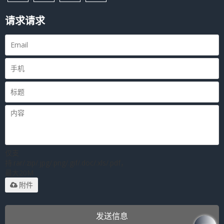
请求请求
仅支
持.rar/.zip/.jpg/.png/.gif/.doc/.xls/.pdf，
最大20M
附件
发送信息