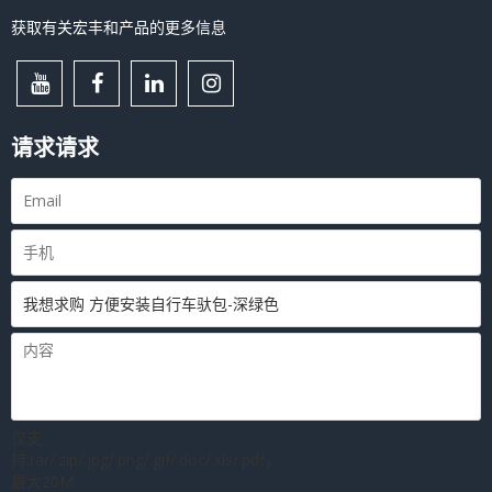
获取有关宏丰和产品的更多信息
请求请求
仅支
持.rar/.zip/.jpg/.png/.gif/.doc/.xls/.pdf，
最大20M