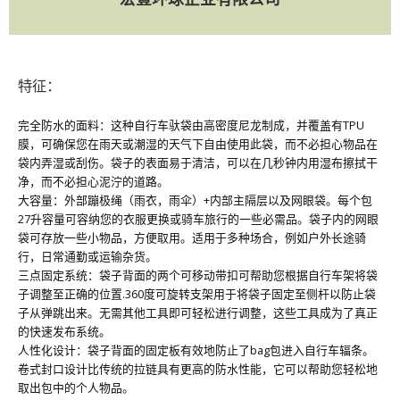
特征：
完全防水的面料：这种自行车驮袋由高密度尼龙制成，并覆盖有TPU
膜，可确保您在雨天或潮湿的天气下自由使用此袋，而不必担心物品在
袋内弄湿或刮伤。袋子的表面易于清洁，可以在几秒钟内用湿布擦拭干
净，而不必担心泥泞的道路。
大容量：外部蹦极绳（雨衣，雨伞）+内部主隔层以及网眼袋。每个包
27升容量可容纳您的衣服更换或骑车旅行的一些必需品。袋子内的网眼
袋可存放一些小物品，方便取用。适用于多种场合，例如户外长途骑
行，日常通勤或运输杂货。
三点固定系统：袋子背面的两个可移动带扣可帮助您根据自行车架将袋
子调整至正确的位置.360度可旋转支架用于将袋子固定至侧杆以防止袋
子从弹跳出来。无需其他工具即可轻松进行调整，这些工具成为了真正
的快速发布系统。
人性化设计：袋子背面的固定板有效地防止了bag包进入自行车辐条。
卷式封口设计比传统的拉链具有更高的防水性能，它可以帮助您轻松地
取出包中的个人物品。