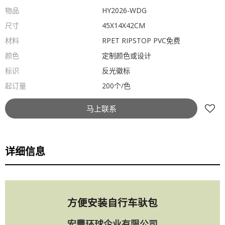
物品
HY2026-WDG
尺寸
45X14X42CM
材料
RPET RIPSTOP PVC免费
颜色
定制颜色或设计
标识
反光徽标
起订量
200个/色
马上联系
详细信息
方便安装自行车驮包
宏豐环球企业有限公司