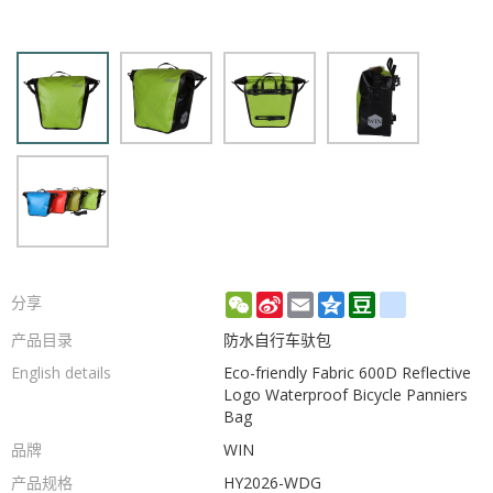
WeChat
Sina
Email
Qzone
Douban
renren
分享
Weibo
产品目录
防水自行车驮包
English details
Eco-friendly Fabric 600D Reflective
Logo Waterproof Bicycle Panniers
Bag
品牌
WIN
产品规格
HY2026-WDG