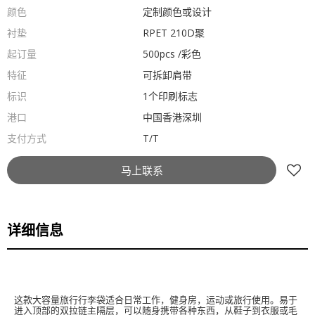
颜色
定制颜色或设计
衬垫
RPET 210D聚
起订量
500pcs /彩色
特征
可拆卸肩带
标识
1个印刷标志
港口
中国香港深圳
支付方式
T/T
马上联系
详细信息
这款大容量旅行行李袋适合日常工作，健身房，运动或旅行使用。易于
进入顶部的双拉链主隔层，可以随身携带各种东西，从鞋子到衣服或毛