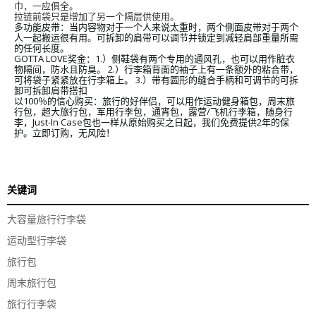
巾，一应俱全。
拉链前袋只是增加了另一个隔层供使用。
多功能皮带：当内容物对于一个人来说太重时，两个侧面皮带对于两个
人一起搬运很有用。可拆卸的肩带可以调节并锁定到减轻肩部重量所需
的任何长度。
GOTTA LOVE奖金：1.）侧鞋袋有两个专用的通风孔，也可以用作脏衣
物隔间，防水且防臭。 2.）行李箱背面的袖子上有一条额外的粘合带，
可将袋子紧紧放在行李箱上。 3.）带有圆形的缝合手柄和可调节的可拆
卸可拆卸肩带搭扣
以100％的信心购买：旅行的好伴侣，可以用作运动健身箱包，周末旅
行包，超大旅行包，军用行李包，通宵包，露营/飞机行李箱，随身行
李，Just-In Case包也一样从原始购买之日起，我们免费提供2年的保
护。立即订购，无风险！
关键词
大容量旅行行李袋
运动型行李袋
旅行包
周末旅行包
旅行行李袋