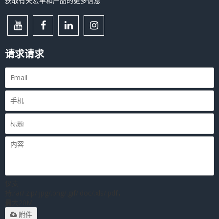
获取有关宏丰和产品的更多信息
请求请求
仅支
持.rar/.zip/.jpg/.png/.gif/.doc/.xls/.pdf，
最大20M
附件