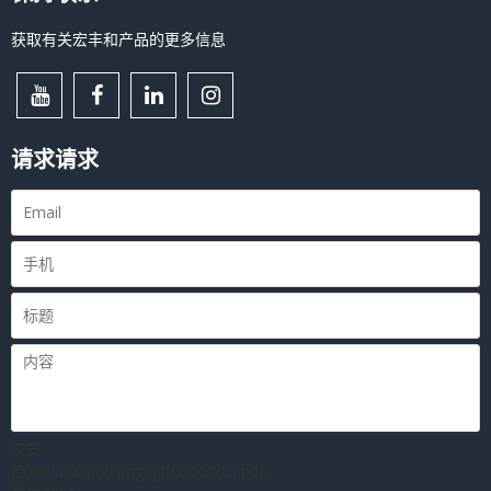
获取有关宏丰和产品的更多信息
请求请求
仅支
持.rar/.zip/.jpg/.png/.gif/.doc/.xls/.pdf，