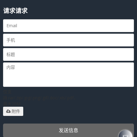
请求请求
仅支
持.rar/.zip/.jpg/.png/.gif/.doc/.xls/.pdf，
最大20M
附件
发送信息