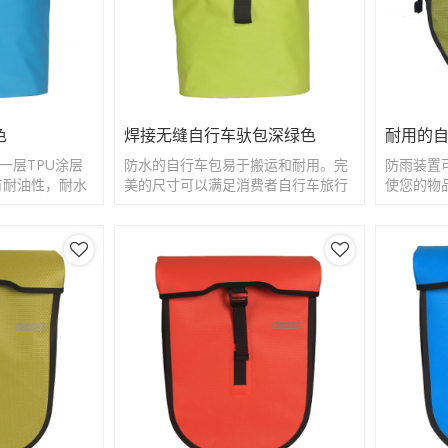
色
焊接无缝自行车驮包深绿色
耐用的
一层TPU涂层
防水的自行车包易于搬运和耐用。完
防雨装置
有耐油性，耐水
美的尺寸可以满足消费者自行车旅行
使您的物
的需求。