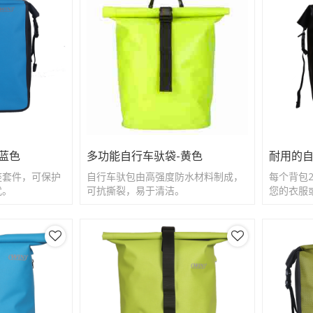
蓝色
多功能自行车驮袋-黄色
耐用的
座套件，可保护
自行车驮包由高强度防水材料制成，
每个背包
扰。
可抗撕裂，易于清洁。
您的衣服