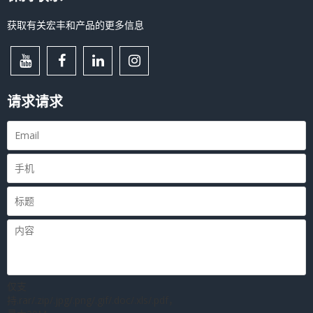
获取有关宏丰和产品的更多信息
请求请求
仅支
持.rar/.zip/.jpg/.png/.gif/.doc/.xls/.pdf，