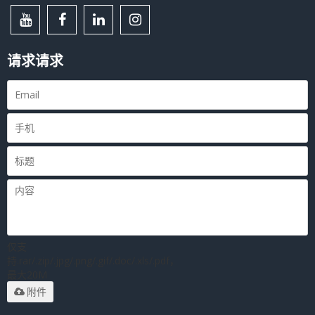
请求请求
仅支
持.rar/.zip/.jpg/.png/.gif/.doc/.xls/.pdf，
最大20M
附件