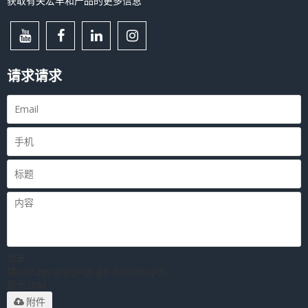
获取有关宏丰和产品的更多信息
请求请求
仅支
持.rar/.zip/.jpg/.png/.gif/.doc/.xls/.pdf，
最大20M
附件