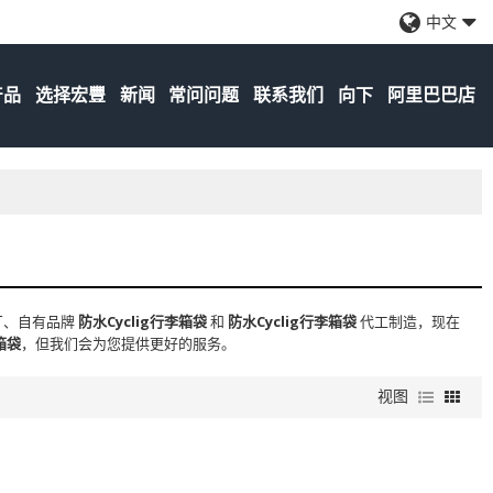
中文
产品
选择宏豐
新闻
常问问题
联系我们
向下
阿里巴巴店
厂、自有品牌
防水Cyclig行李箱袋
和
防水Cyclig行李箱袋
代工制造，现在
箱袋
，但我们会为您提供更好的服务。
视图