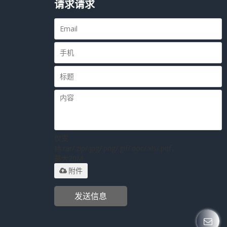
请求请求
仅支
持.rar/.zip/.jpg/.png/.gif/.doc/.xls/.pdf，
最大20M
附件
发送信息