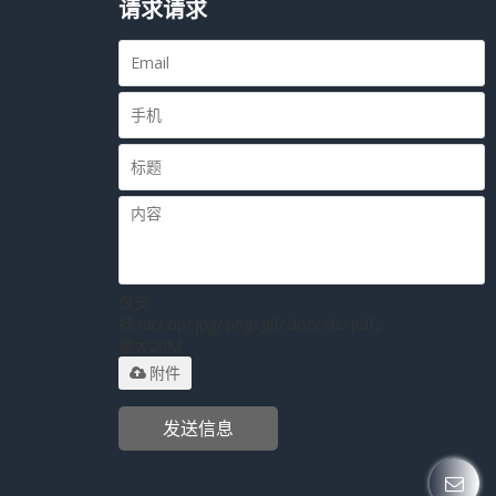
请求请求
仅支
持.rar/.zip/.jpg/.png/.gif/.doc/.xls/.pdf，
最大20M
附件
发送信息