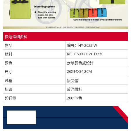
快速详细资料
物品
编号：HY-2022-W
RPET 600D PVC Free
材料
颜色
定制颜色或设计
26X14X34.2CM
尺寸
过程
接受者
标识
反光徽标
起订量
200个/色
详细图片