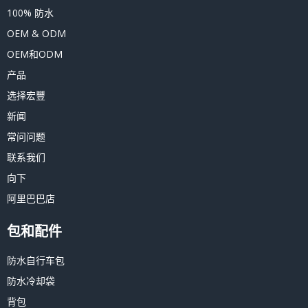
100% 防水
OEM & ODM
OEM和ODM
产品
选择宏豐
新闻
常问问题
联系我们
向下
阿里巴巴店
包和配件
防水自行车包
防水冷却袋
背包