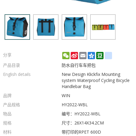
WeChat
Sina
Email
Qzone
Douban
renren
分享
Weibo
产品目录
防水自行车车把包
English details
New Design Klickfix Mounting
system Waterproof Cycling Bicycle
Handlebar Bag
品牌
WIN
产品规格
HY2022-WBL
物品
编号：HY2022-WBL
规格
尺寸：26X14X34.2CM
材料
带打印的RPET 600D