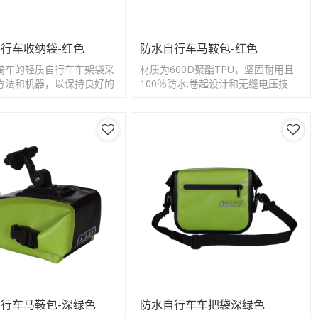
行车收纳袋-红色
防水自行车马鞍包-红色
骑车的轻质自行车车架袋采
材质为600D聚酯TPU，坚固耐用且
方法和机器，以保持良好的
100％防水;卷起设计和无缝电压技
成。
术，即使在大雨中也无后顾之忧
行车马鞍包-深绿色
防水自行车车把袋深绿色