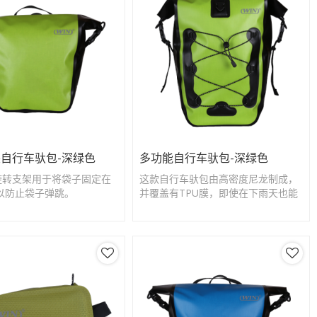
自行车驮包-深绿色
多功能自行车驮包-深绿色
可旋转支架用于将袋子固定在
这款自行车驮包由高密度尼龙制成，
以防止袋子弹跳。
并覆盖有TPU膜，即使在下雨天也能
确保您的必需品干燥