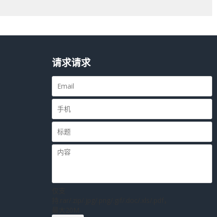
请求请求
仅支
持.rar/.zip/.jpg/.png/.gif/.doc/.xls/.pdf，
最大20M