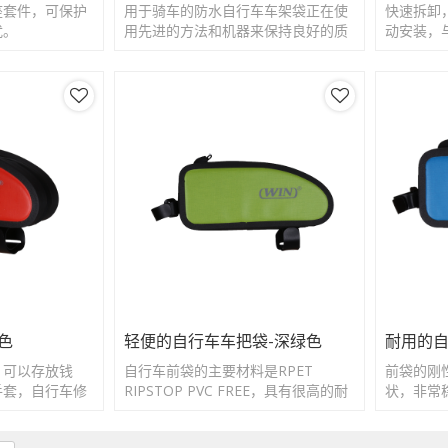
座套件，可保护
用于骑车的防水自行车车架袋正在使
快速拆卸
扰。
用先进的方法和机器来保持良好的质
动安装，
量和光洁度。
需安装工
色
轻便的自行车车把袋-深绿色
耐用的自
，可以存放钱
自行车前袋的主要材料是RPET
前袋的刚
手套，自行车修
RIPSTOP PVC FREE，具有很高的耐
状，非常
。
磨性和耐用性。