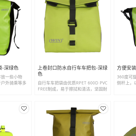
袋-深绿色
上卷封口防水自行车车把包-深绿
方便安装
色
存放一些小物
360度
于户外骑乘等多
自行车车把袋由优质RPET 600D PVC
侧杆上，
FREE制成，易于擦拭和清洁，坚固耐
用，轻便。