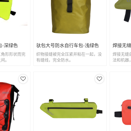
包-深绿色
驮包大号防水自行车包-浅绿色
焊接无缝
三角形形状而完
织物接缝被完全压紧并粘在一起，没
焊接无缝
之间。
有缝线，完全防水。
法和机器
度。